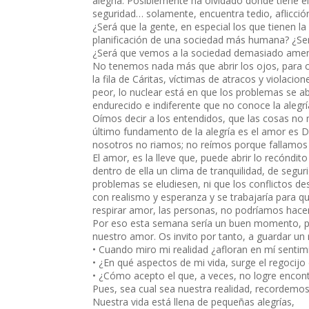
alegría. Posiblemente ha olvidado donde tiene el
seguridad… solamente, encuentra tedio, aflicció
¿Será que la gente, en especial los que tienen la
planificación de una sociedad más humana? ¿Ser
¿Será que vemos a la sociedad demasiado amenaz
No tenemos nada más que abrir los ojos, para c
la fila de Cáritas, víctimas de atracos y viola
peor, lo nuclear está en que los problemas se ab
endurecido e indiferente que no conoce la alegr
Oímos decir a los entendidos, que las cosas no
último fundamento de la alegría es el amor es D
nosotros no riamos; no reímos porque fallamos
El amor, es la lleve que, puede abrir lo recóndi
dentro de ella un clima de tranquilidad, de segu
problemas se eludiesen, ni que los conflictos d
con realismo y esperanza y se trabajaría para que
respirar amor, las personas, no podríamos hacer
Por eso esta semana sería un buen momento, pa
nuestro amor. Os invito por tanto, a guardar un 
• Cuando miro mi realidad ¿afloran en mí sentim
• ¿En qué aspectos de mi vida, surge el regocijo
• ¿Cómo acepto el que, a veces, no logre encon
Pues, sea cual sea nuestra realidad, recordemo
Nuestra vida está llena de pequeñas alegrías,