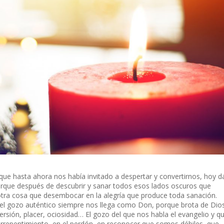
 que hasta ahora nos había invitado a despertar y convertirnos, hoy d
 porque después de descubrir y sanar todos esos lados oscuros que
ra cosa que desembocar en la alegría que produce toda sanación.
el gozo auténtico siempre nos llega como Don, porque brota de Dios
sión, placer, ociosidad… El gozo del que nos habla el evangelio y q
el arrepentimiento, en el perdón, en reconocer que somos débiles, que