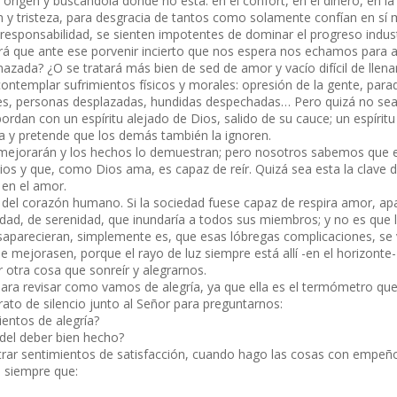
 origen y buscándola donde no está: en el confort, en el dinero, en la
n y tristeza, para desgracia de tantos como solamente confían en sí
 responsabilidad, se sienten impotentes de dominar el progreso industr
á que ante ese porvenir incierto que nos espera nos echamos para a
ada? ¿O se tratará más bien de sed de amor y vacío difícil de llena
ontemplar sufrimientos físicos y morales: opresión de la gente, para
ciones, personas desplazadas, hundidas despechadas… Pero quizá no sea
ordan con un espíritu alejado de Dios, salido de su cauce; un espíritu
ía y pretende que los demás también la ignoren.
 mejorarán y los hechos lo demuestran; pero nosotros sabemos que e
ios y que, como Dios ama, es capaz de reír. Quizá sea esta la clave 
 en el amor.
to del corazón humano. Si la sociedad fuese capaz de respira amor, ap
ridad, de serenidad, que inundaría a todos sus miembros; y no es que 
esaparecieran, simplemente es, que esas lóbregas complicaciones, se 
 mejorasen, porque el rayo de luz siempre está allí -en el horizonte- 
 otra cosa que sonreír y alegrarnos.
ra revisar como vamos de alegría, ya que ella es el termómetro qu
rato de silencio junto al Señor para preguntarnos:
ientos de alegría?
 del deber bien hecho?
trar sentimientos de satisfacción, cuando hago las cosas con empeñ
s siempre que: