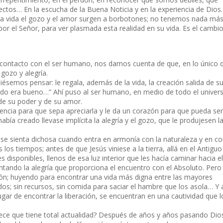
tos… En la escucha de la Buena Noticia y en la experiencia de Dios.
tra vida el gozo y el amor surgen a borbotones; no tenemos nada má
r el Señor, para ver plasmada esta realidad en su vida. Es el cambi
 contacto con el ser humano, nos damos cuenta de que, en lo único 
 gozo y alegría.
iésemos pensar: le regala, además de la vida, la creación salida de s
odo era bueno…” Ahí puso al ser humano, en medio de todo el univer
de su poder y de su amor.
encia para que sepa apreciarla y le da un corazón para que pueda sent
bía creado llevase implícita la alegría y el gozo, que le produjesen l
se sienta dichosa cuando entra en armonía con la naturaleza y en 
os tiempos; antes de que Jesús viniese a la tierra, allá en el Antiguo
sponibles, llenos de esa luz interior que les hacía caminar hacia e
ando la alegría que proporciona el encuentro con el Absoluto. Pero 
ción; huyendo para encontrar una vida más digna entre las mayores
ados; sin recursos, sin comida para saciar el hambre que los asola… Y
gar de encontrar la liberación, se encuentran en una cautividad que l
e que tiene total actualidad? Después de años y años pasando Dio