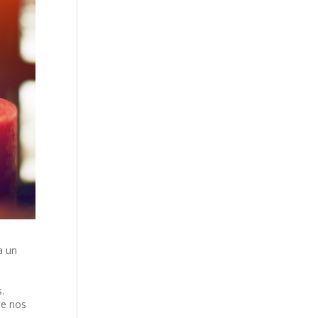
a un
.
ue nos