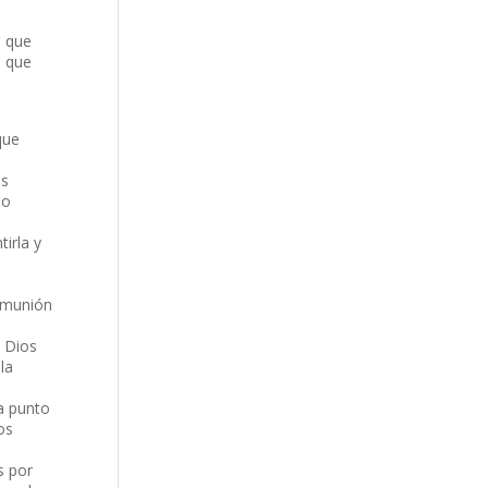
s que
o que
que
us
so
irla y
a
comunión
l Dios
la
 a punto
os
s por