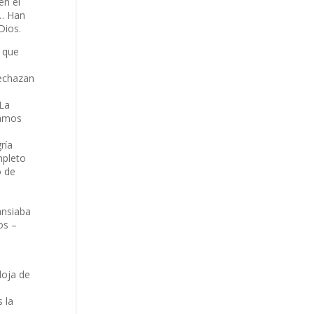
en el
o… Han
Dios.
s que
rechazan
 La
íamos
ría
mpleto
o de
ansiaba
os –
doja de
s la