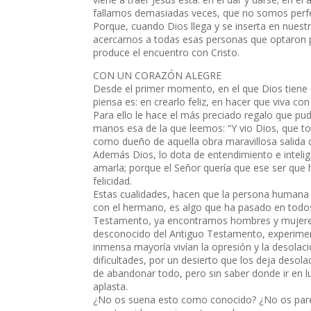
fallamos demasiadas veces, que no somos perfec
Porque, cuando Dios llega y se inserta en nues
acercarnos a todas esas personas que optaron po
produce el encuentro con Cristo.
CON UN CORAZÓN ALEGRE
Desde el primer momento, en el que Dios tiene
piensa es: en crearlo feliz, en hacer que viva con
Para ello le hace el más preciado regalo que pud
manos esa de la que leemos: “Y vio Dios, que t
como dueño de aquella obra maravillosa salida 
Además Dios, lo dota de entendimiento e intelig
amarla; porque el Señor quería que ese ser que ha
felicidad.
Estas cualidades, hacen que la persona humana 
con el hermano, es algo que ha pasado en todos l
Testamento, ya encontramos hombres y mujeres di
desconocido del Antiguo Testamento, experiment
inmensa mayoría vivían la opresión y la desola
dificultades, por un desierto que los deja desol
de abandonar todo, pero sin saber donde ir en lu
aplasta.
¿No os suena esto como conocido? ¿No os parec