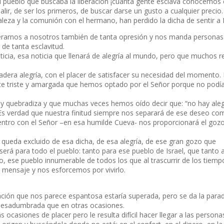
 pueblo que buscaba la liberación ¡cuánta gente esclava conocemos 
resalir, de ser los primeros, de buscar darse un gusto a cualquier preci
aleza y la comunión con el hermano, han perdido la dicha de sentir a 
berarnos a nosotros también de tanta opresión y nos manda persona
de tanta esclavitud.
icia, esa noticia que llenará de alegría al mundo, pero que muchos 
adera alegría, con el placer de satisfacer su necesidad del momento.
nte triste y amargada que hemos optado por el Señor porque no pod
l y quebradiza y que muchas veces hemos oído decir que: “no hay aleg
 Es verdad que nuestra finitud siempre nos separará de ese deseo co
uentro con el Señor –en esa humilde Cueva- nos proporcionará el goz
queda excluido de esa dicha, de esa alegría, de ese gran gozo que
será para todo el pueblo: tanto para ese pueblo de Israel, que tanto 
o, ese pueblo innumerable de todos los que al trascurrir de los tiemp
mensaje y nos esforcemos por vivirlo.
ción que nos parece espantosa estaría superada, pero se da la para
pesadumbrada que en otras ocasiones.
 ocasiones de placer pero le resulta difícil hacer llegar a las persona