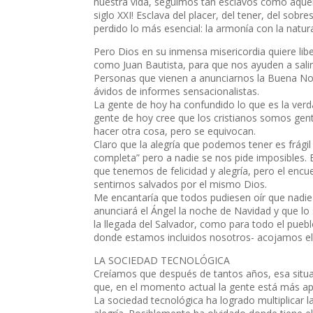
nuestra vida, seguimos tan esclavos como aquel
siglo XXI! Esclava del placer, del tener, del sob
perdido lo más esencial: la armonía con la natur
Pero Dios en su inmensa misericordia quiere li
como Juan Bautista, para que nos ayuden a salir 
Personas que vienen a anunciarnos la Buena Not
ávidos de informes sensacionalistas.
La gente de hoy ha confundido lo que es la verd
gente de hoy cree que los cristianos somos ge
hacer otra cosa, pero se equivocan.
Claro que la alegría que podemos tener es frági
completa” pero a nadie se nos pide imposibles.
que tenemos de felicidad y alegría, pero el enc
sentirnos salvados por el mismo Dios.
Me encantaría que todos pudiesen oír que nadie 
anunciará el Ángel la noche de Navidad y que lo 
la llegada del Salvador, como para todo el puebl
donde estamos incluidos nosotros- acojamos el 
LA SOCIEDAD TECNOLÓGICA
Creíamos que después de tantos años, esa situa
que, en el momento actual la gente está más a
La sociedad tecnológica ha logrado multiplicar las