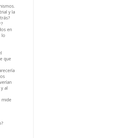
 mismos.
ial y la
trás?
r?
dos en
 lo
l
de que
arecería
los
verían
y al
e mide
o?