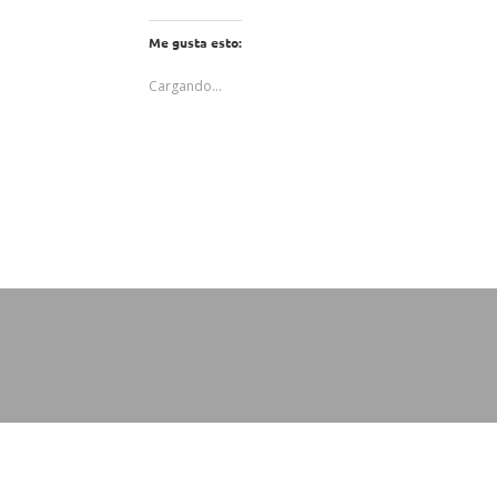
Me gusta esto:
Cargando...
Aviso Legal
Política de cookies
Política