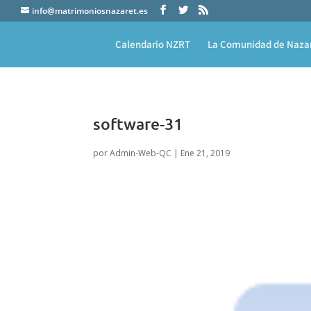
info@matrimoniosnazaret.es
Calendario NZRT
La Comunidad de Naza
software-31
por
Admin-Web-QC
|
Ene 21, 2019