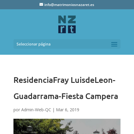
info@matrimoniosnazaret.es
Seleccionar página
ResidenciaFray LuisdeLeon-
Guadarrama-Fiesta Campera
por
Admin-Web-QC
|
Mar 6, 2019