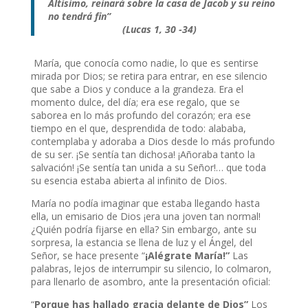
Altísimo, reinará sobre la casa de Jacob y su reino
no tendrá fin”
(Lucas 1, 30 -34)
María, que conocía como nadie, lo que es sentirse
mirada por Dios; se retira para entrar, en ese silencio
que sabe a Dios y conduce a la grandeza. Era el
momento dulce, del día; era ese regalo, que se
saborea en lo más profundo del corazón; era ese
tiempo en el que, desprendida de todo: alababa,
contemplaba y adoraba a Dios desde lo más profundo
de su ser. ¡Se sentía tan dichosa! ¡Añoraba tanto la
salvación! ¡Se sentía tan unida a su Señor!… que toda
su esencia estaba abierta al infinito de Dios.
María no podía imaginar que estaba llegando hasta
ella, un emisario de Dios ¡era una joven tan normal!
¿Quién podría fijarse en ella? Sin embargo, ante su
sorpresa, la estancia se llena de luz y el Ángel, del
Señor, se hace presente “
¡Alégrate María!”
Las
palabras, lejos de interrumpir su silencio, lo colmaron,
para llenarlo de asombro, ante la presentación oficial:
“
Porque has hallado gracia delante de Dios”
Los