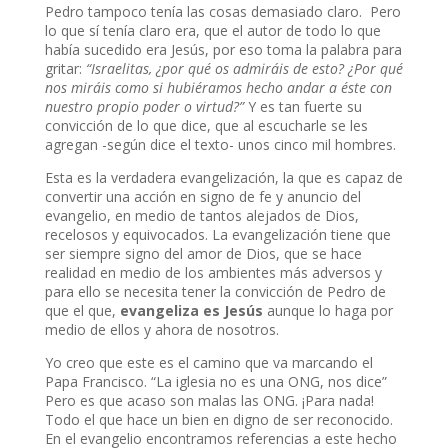
Pedro tampoco tenía las cosas demasiado claro. Pero
lo que sí tenía claro era, que el autor de todo lo que
había sucedido era Jesús, por eso toma la palabra para
gritar:
“Israelitas, ¿por qué os admiráis de esto? ¿Por qué
nos miráis como si hubiéramos hecho andar a éste con
nuestro propio poder o virtud?”
Y es tan fuerte su
convicción de lo que dice, que al escucharle se les
agregan -según dice el texto- unos cinco mil hombres.
Esta es la verdadera evangelización, la que es capaz de
convertir una acción en signo de fe y anuncio del
evangelio, en medio de tantos alejados de Dios,
recelosos y equivocados. La evangelización tiene que
ser siempre signo del amor de Dios, que se hace
realidad en medio de los ambientes más adversos y
para ello se necesita tener la convicción de Pedro de
que el que,
evangeliza es Jesús
aunque lo haga por
medio de ellos y ahora de nosotros.
Yo creo que este es el camino que va marcando el
Papa Francisco. “La iglesia no es una ONG, nos dice”
Pero es que acaso son malas las ONG. ¡Para nada!
Todo el que hace un bien en digno de ser reconocido.
En el evangelio encontramos referencias a este hecho