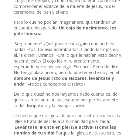
liturgia del templo, ya que todavía no eran capaces de
comprender el alcance de la muerte de Jesús, ni del
ceremonial del pan y el vino.
Pero lo que no podían imaginar era, que tendrían un
encuentro inesperado.
Un cojo de nacimiento, les
pide limosna.
¡Sorprendente! ¿Qué puede dar alguien que no tiene
nada? Ellos, todavía asombrados, fijando los ojos en
él, le dicen: ¡Míranos! –Era lo que le habían visto decir y
hacer a Jesús- El cojo les mira atentamente,
esperando que le diesen algo. Entonces Pedro le dice:
No tengo plata ni oro, pero lo que tengo te doy: en e
l
nombre de Jesucristo de Nazaret, levántate y
anda”
–todos conocemos el relato-
De lo que quizá no nos hayamos dado cuenta es, de
que estamos ante un suceso que une perfectamente
lo del discipulado y la evangelización.
Un hecho que nos grita, lo que con tanta frecuencia la
iglesia trata de decirle a la humanidad paralizada:
¡
Levántate! ¡Ponte en pie! ¡Se activa! ¡Toma las
riendas de tu vida!
Porque la iglesia de Jesucristo, es