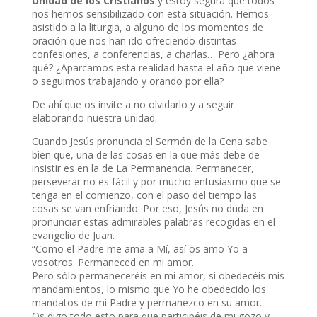
Unidad de los Cristianos
y estoy segura que todos
nos hemos sensibilizado con esta situación. Hemos
asistido a la liturgia, a alguno de los momentos de
oración que nos han ido ofreciendo distintas
confesiones, a conferencias, a charlas… Pero ¿ahora
qué? ¿Aparcamos esta realidad hasta el año que viene
o seguimos trabajando y orando por ella?
De ahí que os invite a no olvidarlo y a seguir
elaborando nuestra unidad.
Cuando Jesús pronuncia el Sermón de la Cena sabe
bien que, una de las cosas en la que más debe de
insistir es en la de La Permanencia. Permanecer,
perseverar no es fácil y por mucho entusiasmo que se
tenga en el comienzo, con el paso del tiempo las
cosas se van enfriando. Por eso, Jesús no duda en
pronunciar estas admirables palabras recogidas en el
evangelio de Juan.
“Como el Padre me ama a Mí, así os amo Yo a
vosotros. Permaneced en mi amor.
Pero sólo permaneceréis en mi amor, si obedecéis mis
mandamientos, lo mismo que Yo he obedecido los
mandatos de mi Padre y permanezco en su amor.
Os digo todo esto para que participéis de mi gozo y