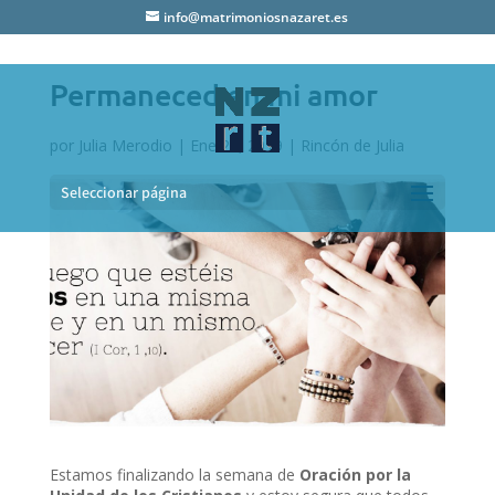
info@matrimoniosnazaret.es
Permaneced en mi amor
por
Julia Merodio
|
Ene 25, 2019
|
Rincón de Julia
Seleccionar página
Estamos finalizando la semana de
Oración por la