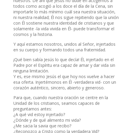
nuestros. De ahí que Jesús no dude en acogernos a
todos como acogió a los doce el día de la Cena, sin
importarle lo más mínimo cuál sea nuestra situación,
ni nuestra realidad; Él nos sigue repitiendo que la unión
con Él sostiene nuestra identidad de cristianos y que
solamente -la vida vivida en Él- puede transformar el
cosmos y la historia.
Y aquí estamos nosotros, unidos al Señor, injertados
en su cuerpo y formando todos una fraternidad.
¡Qué bien sabía Jesús lo que decía! Él, injertado en el
Padre por el Espíritu era capaz de amar y dar vida sin
ninguna limitación.
Y es, ese mismo Jesús el que hoy nos vuelve a hacer
esa oferta. Injertémonos en Él -verdadera vid- con un
corazón auténtico, sincero, abierto y generoso.
Para que, cuando nuestra oración se centre en la
Unidad de los cristianos, seamos capaces de
preguntarnos antes:
¿A qué vid estoy injertado?
¿Dónde y de qué alimento mi vida?
¿Me sacia la savia que recibo?
¿Reconozco a Cristo como la verdadera Vid?