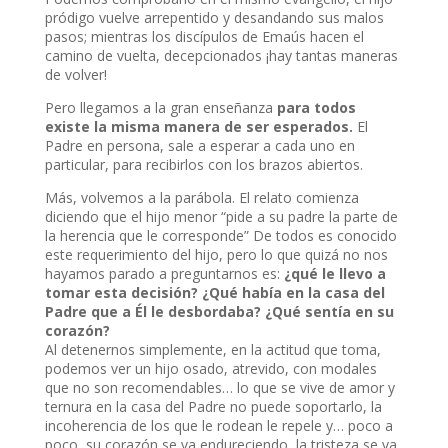
pródigo vuelve arrepentido y desandando sus malos
pasos; mientras los discípulos de Emaús hacen el
camino de vuelta, decepcionados ¡hay tantas maneras
de volver!
Pero llegamos a la gran enseñanza
para todos
existe la misma manera de ser esperados.
El
Padre en persona, sale a esperar a cada uno en
particular, para recibirlos con los brazos abiertos.
Más, volvemos a la parábola. El relato comienza
diciendo que el hijo menor “pide a su padre la parte de
la herencia que le corresponde” De todos es conocido
este requerimiento del hijo, pero lo que quizá no nos
hayamos parado a preguntarnos es:
¿qué le llevo a
tomar esta decisión? ¿Qué había en la casa del
Padre que a Él le desbordaba? ¿Qué sentía en su
corazón?
Al detenernos simplemente, en la actitud que toma,
podemos ver un hijo osado, atrevido, con modales
que no son recomendables… lo que se vive de amor y
ternura en la casa del Padre no puede soportarlo, la
incoherencia de los que le rodean le repele y… poco a
poco, su corazón se va endureciendo, la tristeza se va