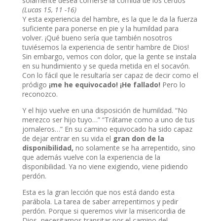
solamente desea comerse la comida de los cerdos
(Lucas 15, 11 -16)
Y esta experiencia del hambre, es la que le da la fuerza
suficiente para ponerse en pie y la humildad para
volver. ¡Qué bueno sería que también nosotros
tuviésemos la experiencia de sentir hambre de Dios!
Sin embargo, vemos con dolor, que la gente se instala
en su hundimiento y se queda metida en el socavón.
Con lo fácil que le resultaría ser capaz de decir como el
pródigo
¡me he equivocado! ¡He fallado!
Pero lo
reconozco.
Y el hijo vuelve en una disposición de humildad. “No
merezco ser hijo tuyo…” “Trátame como a uno de tus
jornaleros…” En su camino equivocado ha sido capaz
de dejar entrar en su vida el
gran don de la
disponibilidad,
no solamente se ha arrepentido, sino
que además vuelve con la experiencia de la
disponibilidad. Ya no viene exigiendo, viene pidiendo
perdón.
Esta es la gran lección que nos está dando esta
parábola. La tarea de saber arrepentirnos y pedir
perdón. Porque si queremos vivir la misericordia de
Dios, necesitamos transitar por el camino del