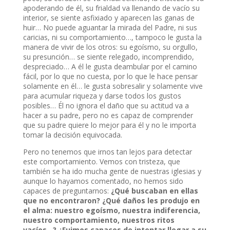
apoderando de él, su frialdad va llenando de vacío su
interior, se siente asfixiado y aparecen las ganas de
huir… No puede aguantar la mirada del Padre, ni sus
caricias, ni su comportamiento…, tampoco le gusta la
manera de vivir de los otros: su egoísmo, su orgullo,
su presunción… se siente relegado, incomprendido,
despreciado… A él le gusta deambular por el camino
fácil, por lo que no cuesta, por lo que le hace pensar
solamente en él… le gusta sobresalir y solamente vive
para acumular riqueza y darse todos los gustos
posibles… Él no ignora el daño que su actitud va a
hacer a su padre, pero no es capaz de comprender
que su padre quiere lo mejor para él y no le importa
tomar la decisión equivocada.
Pero no tenemos que irnos tan lejos para detectar
este comportamiento. Vemos con tristeza, que
también se ha ido mucha gente de nuestras iglesias y
aunque lo hayamos comentado, no hemos sido
capaces de preguntarnos:
¿Qué buscaban en ellas
que no encontraron? ¿Qué daños les produjo en
el alma: nuestro egoísmo, nuestra indiferencia,
nuestro comportamiento, nuestros ritos
vacíos…? ¿Fuimos capaces de intentar llegar a su