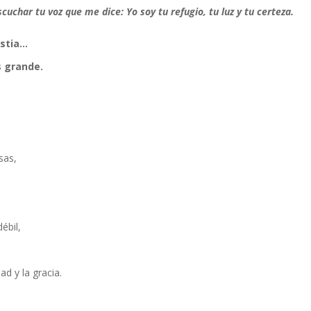
cuchar tu voz que me dice: Yo soy tu refugio, tu luz y tu certeza.
ustia…
s grande.
sas,
ébil,
ad y la gracia.