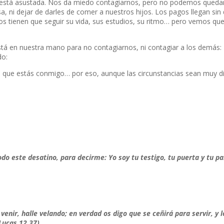
e está asustada. Nos da miedo contagiarnos, pero no podemos queda
, ni dejar de darles de comer a nuestros hijos. Los pagos llegan si
ños tienen que seguir su vida, sus estudios, su ritmo… pero vemos que
tá en nuestra mano para no contagiarnos, ni contagiar a los demás:
do:
, que estás conmigo… por eso, aunque las circunstancias sean muy dif
o este desatino, para decirme: Yo soy tu testigo, tu puerta y tu pa
venir, halle velando; en verdad os digo que se ceñirá para servir, y l
Lucas 12,37)