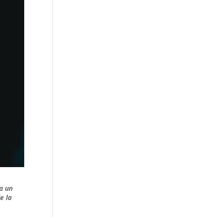
a un
e la