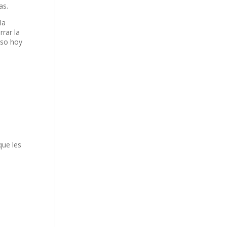
as.
la
rar la
eso hoy
o
que les