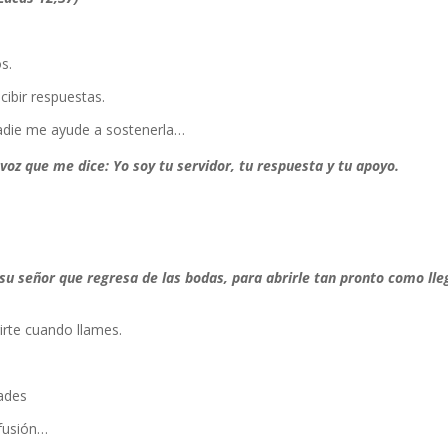
s.
cibir respuestas.
adie me ayude a sostenerla…
 voz que me dice:
Yo soy tu servidor, tu respuesta y tu apoyo.
u señor que regresa de las bodas, para abrirle tan pronto como lle
irte cuando llames.
ades
nfusión…