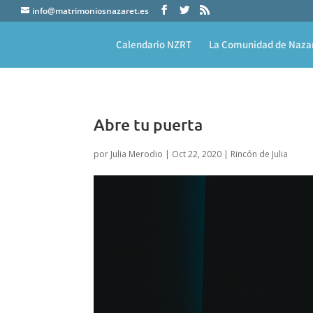
info@matrimoniosnazaret.es
Calendario NZRT
La Comunidad de Naza
Abre tu puerta
por
Julia Merodio
|
Oct 22, 2020
|
Rincón de Julia