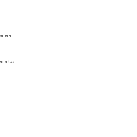
manera
ón a tus