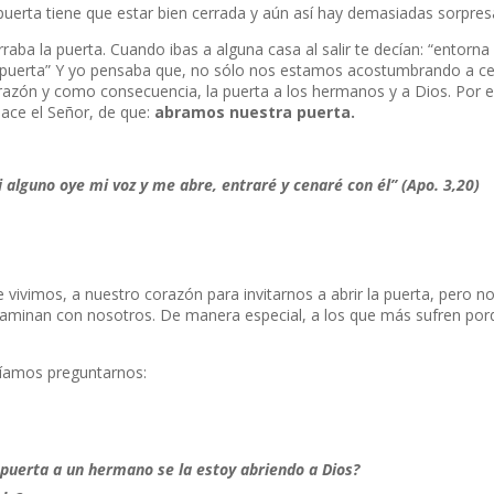
puerta tiene que estar bien cerrada y aún así hay demasiadas sorpres
ba la puerta. Cuando ibas a alguna casa al salir te decían: “entorna 
la puerta” Y yo pensaba que, no sólo nos estamos acostumbrando a cer
corazón y como consecuencia, la puerta a los hermanos y a Dios. Por 
hace el Señor, de que:
abramos nuestra puerta.
i alguno oye mi voz y me abre, entraré y cenaré con él” (Apo. 3,20)
e vivimos, a nuestro corazón para invitarnos a abrir la puerta, pero n
aminan con nosotros. De manera especial, a los que más sufren por
ríamos preguntarnos:
puerta a un hermano se la estoy abriendo a Dios?