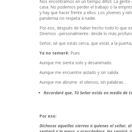
Nos encontramos en un tiempo difícil. La gent
casa. No podemos perder el trabajo o la empresa
y hay que hacer frente a ellos. Los jóvenes y ni
pandemia no respeta a nadie.
Por eso, después de haber hecho todo lo que es
Diremos –personalmente- desde lo más profun
Señor, sé que estás cerca, que estás a la puerta
Ya no temeré:
Pues
Aunque me sienta solo y desanimado.
Aunque me encuentre aislado y sin salida.
Aunque me abrume el silencio, sin palabras…
Recordaré que, Tú Señor estás en medio de tod
Por eso:
Dichosos aquellos siervos a quienes el señor, al 
sentará a la mesa, y acercándose, les servirá.
(