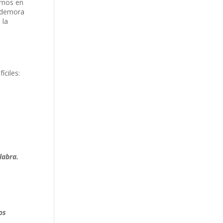
rnos en
n demora
 la
íciles:
labra.
os