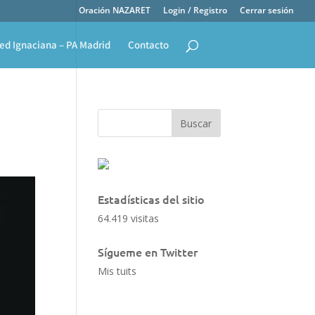
Oración NAZARET
Login / Registro
Cerrar sesión
ed Ignaciana – PA Madrid
Contacto
Estadísticas del sitio
64.419 visitas
Sígueme en Twitter
Mis tuits