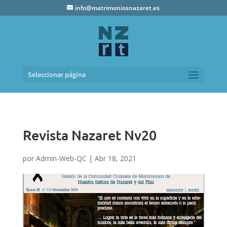
info@matrimoniosnazaret.es
Seleccionar página
Revista Nazaret Nv20
por
Admin-Web-QC
|
Abr 18, 2021