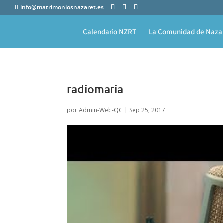
info@matrimoniosnazaret.es
Calendario NZRT
La Comunidad de Naza
radiomaria
por
Admin-Web-QC
|
Sep 25, 2017