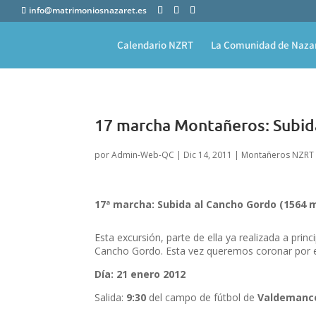
info@matrimoniosnazaret.es
Calendario NZRT
La Comunidad de Naza
17 marcha Montañeros: Subida
por
Admin-Web-QC
|
Dic 14, 2011
|
Montañeros NZRT
17ª marcha: Subida al Cancho Gordo (1564 m)
Esta excursión, parte de ella ya realizada a pri
Cancho Gordo. Esta vez queremos coronar por 
Día: 21 enero 2012
Salida:
9:30
del campo de fútbol de
Valdemanc