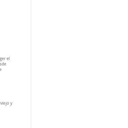
ger el
esde
e
viejo y