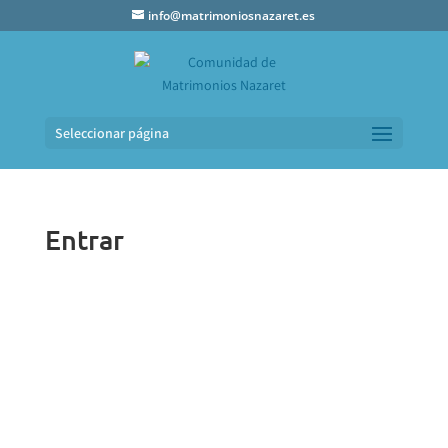
info@matrimoniosnazaret.es
Seleccionar página
Entrar
Username or E-mail
*
Password
*