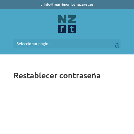
info@matrimoniosnazaret.es
Seleccionar página
Restablecer contraseña
Para restablecer tu contraseña, por favor,
introduce a continuación tu dirección de
correo electrónico o nombre de usuario.