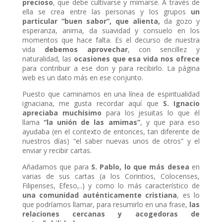
precioso
, que debe cultivarse y mimarse. A través de
ella se crea entre las personas y los grupos
un
particular “buen sabor”, que alienta,
da gozo y
esperanza, anima, da suavidad y consuelo en los
momentos que hace falta. Es el decurso de nuestra
vida
debemos aprovechar
, con sencillez y
naturalidad, las
ocasiones que esa vida nos ofrece
para contribuir a ese don y para recibirlo. La página
web es un dato más en ese conjunto.
Puesto que caminamos en una línea de espiritualidad
ignaciana, me gusta recordar aquí que
S. Ignacio
apreciaba muchísimo
para los jesuitas lo que él
llama
“la unión de las amimas”
, y que para eso
ayudaba (en el contexto de entonces, tan diferente de
nuestros días) “el saber nuevas unos de otros” y el
enviar y recibir cartas.
Añadamos que para
S. Pablo, lo que más desea
en
varias de sus cartas (a los Corintios, Colocenses,
Filipenses, Efeso,..) y como lo más característico de
una comunidad auténticamente cristiana
, es lo
que podríamos llamar, para resumirlo en una frase,
las
relaciones cercanas y acogedoras de