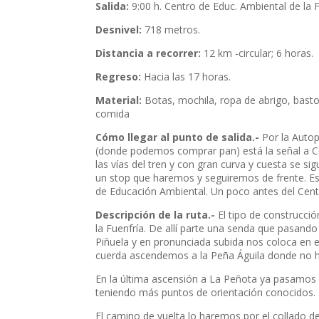
Salida:
9:00 h. Centro de Educ. Ambiental de la 
Desnivel:
718 metros.
Distancia a recorrer:
12 km -circular; 6 horas.
Regreso:
Hacia las 17 horas.
Material:
Botas, mochila, ropa de abrigo, basto
comida
Cómo llegar al punto de salida.-
Por la Autop
(donde podemos comprar pan) está la señal a Cerc
las vías del tren y con gran curva y cuesta se si
un stop que haremos y seguiremos de frente. Es
de Educación Ambiental. Un poco antes del Cen
Descripción de la ruta.-
El tipo de construcci
la Fuenfría. De allí parte una senda que pasando 
Piñuela y en pronunciada subida nos coloca en e
cuerda ascendemos a la Peña Águila donde no ha
En la última ascensión a La Peñota ya pasamos 
teniendo más puntos de orientación conocidos.
El camino de vuelta lo haremos por el collado d