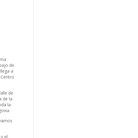
,
rama
ebajo de
llega a
 Centro
alle de
a de la
oda la
govia.
 vamos
y el