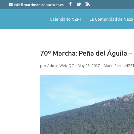
info@matrimoniosnazaret.es
Calendario NZRT
La Comunidad de Naza
70º Marcha: Peña del Águila –
por
Admin-Web-QC
|
May 25, 2017
|
Montañeros NZR