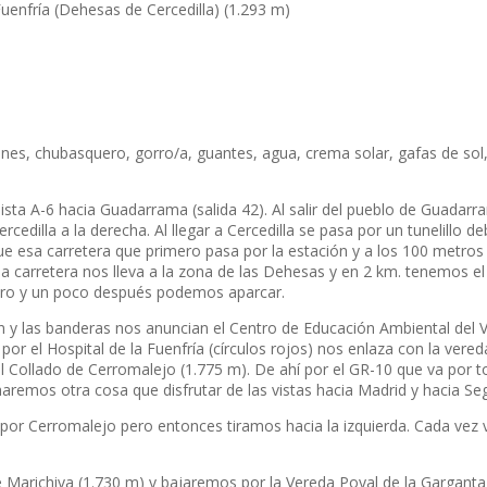
Fuenfría (Dehesas de Cercedilla) (1.293 m)
nes, chubasquero, gorro/a, guantes, agua, crema solar, gafas de sol
ista A-6 hacia Guadarrama (salida 42). Al salir del pueblo de Guadar
edilla a la derecha. Al llegar a Cercedilla se pasa por un tunelillo d
gue esa carretera que primero pasa por la estación y a los 100 metros 
a carretera nos lleva a la zona de las Dehesas y en 2 km. tenemos el
tro y un poco después podemos aparcar.
ón y las banderas nos anuncian el Centro de Educación Ambiental del V
por el Hospital de la Fuenfría (círculos rojos) nos enlaza con la vered
l Collado de Cerromalejo (1.775 m). De ahí por el GR-10 que va por t
remos otra cosa que disfrutar de las vistas hacia Madrid y hacia Se
por Cerromalejo pero entonces tiramos hacia la izquierda. Cada vez
e Marichiva (1.730 m) y bajaremos por la Vereda Poyal de la Garganta 