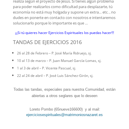
realiza según el proyecto de Jesús. Si tienes algún problema
para poder realizarlos como dificultad para desplazarte, tú
economía no está muy holgada y supone un extra… etc. , no
dudes en ponerte en contacto con nosotros e intentaremos
solucionarlo porque lo importante es que …
¡¡¡Si tú quieres hacer Ejercicios Espirituales los puedas hacer!!!
TANDAS DE EJERCICIOS 2016
26 al 28 de Febrero – P. José María Ridruejo, sj.
10 al 13 de marzo – P. Juan Manuel García-Lomas, sj.
1 al 3 de abril – P. Vicente Pascual, sj.
22 al 24 de abril – P. José Luis Sánchez-Girón, sj.
Todas las tandas, especiales para nuestra Comunidad, están
abiertas a otros seglares que lo deseen
Loreto Pombo (65nueve166600) y al mail:
ejerciciosespirituales@matrimoniosnazaret.es