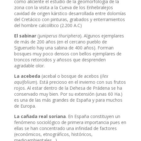
como aliciente el estudio de la geomorfología de la
zona con la visita a la Cueva de los Enhebralejos
cavidad de origen kárstico desarrollada entre dolomías
del Cretácico con pinturas, grabados y enterramientos
del hombre calcolítico (2.200 A.C)
El sabinar
(j
uniperus thuriphera
). Algunos ejemplares
de más de 200 años (en el cercano pueblo de
Sigueruelo hay una sabina de 400 años). Forman
bosques muy poco densos con bellos ejemplares de
troncos retorcidos y añosos que desprenden
agradable olor.
La acebeda
(acebal o bosque de acebos (
ilex
aquifolium
). Está precioso en el invierno con sus frutos
rojos. Al estar dentro de la Dehesa de Prádena se ha
conservado muy bien. Por su extensión (unas 60 Ha.)
es una de las más grandes de España y para muchos
de Europa.
La cañada real soriana
. En España constituyen un
fenómeno sociológico de primera importancia pues en
ellas se han concentrado una infinidad de factores
(económicos, etnográficos, históricos,
medioambientales…).