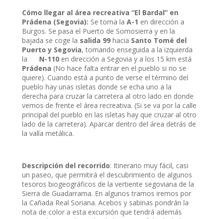
Cómo llegar al área recreativa “El Bardal” en
Prádena (Segovia):
Se toma la
A-1
en dirección a
Burgos. Se pasa el Puerto de Somosierra y en la
bajada se coge la
salida 99
hacia
Santo Tomé del
Puerto y Segovia
, tomando enseguida a la izquierda
la
N-110
en dirección a Segovia y a los 15 km está
Prádena
(No hace falta entrar en el pueblo si no se
quiere). Cuando está a punto de verse el término del
pueblo hay unas isletas donde se echa uno a la
derecha para cruzar la carretera al otro lado en donde
vemos de frente el área recreativa. (Si se va por la calle
principal del pueblo en las isletas hay que cruzar al otro
lado de la carretera). Aparcar dentro del área detrás de
la valla metálica.
Descripción del recorrido
: Itinerario muy fácil, casi
un paseo, que permitirá el descubrimiento de algunos
tesoros biogeográficos de la vertiente segoviana de la
Sierra de Guadarrama. En algunos tramos iremos por
la Cañada Real Soriana. Acebos y sabinas pondrán la
nota de color a esta excursión que tendrá además