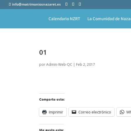
info@matrimoniosnazaret.es
Calendario NZRT
La Comunidad de Naza
01
por
Admin-Web-QC
|
Feb 2, 2017
Comparte esto:
Imprimir
Correo electrónico
W
Me gusta esto: