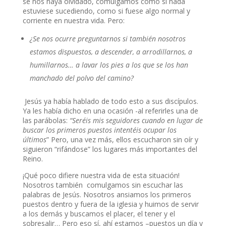
se nos haya olvidado, comulgamos como si nada
estuviese sucediendo, como si fuese algo normal y
corriente en nuestra vida. Pero:
¿Se nos ocurre preguntarnos si también nosotros
estamos dispuestos, a descender, a arrodillarnos, a
humillarnos… a lavar los pies a los que se los han
manchado del polvo del camino?
Jesús ya había hablado de todo esto a sus discípulos.
Ya les había dicho en una ocasión -al referirles una de
las parábolas:
“Seréis mis seguidores cuando en lugar de
buscar los primeros puestos intentéis ocupar los
últimos
” Pero, una vez más, ellos escucharon sin oír y
siguieron “rifándose” los lugares más importantes del
Reino.
¡Qué poco difiere nuestra vida de esta situación!
Nosotros también comulgamos sin escuchar las
palabras de Jesús. Nosotros ansiamos los primeros
puestos dentro y fuera de la iglesia y huimos de servir
a los demás y buscamos el placer, el tener y el
sobresalir… Pero eso sí, ahí estamos –puestos un día y